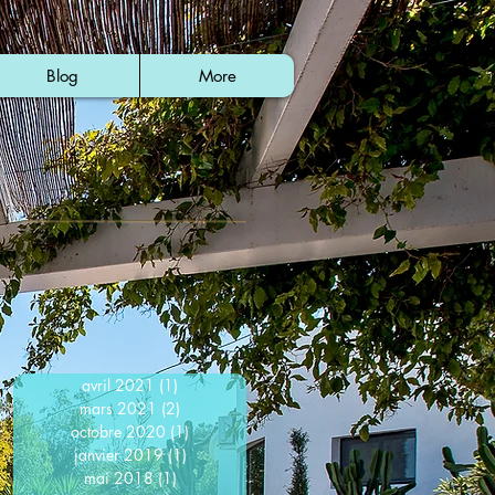
Blog
More
avril 2021
(1)
1 post
mars 2021
(2)
2 posts
octobre 2020
(1)
1 post
janvier 2019
(1)
1 post
mai 2018
(1)
1 post