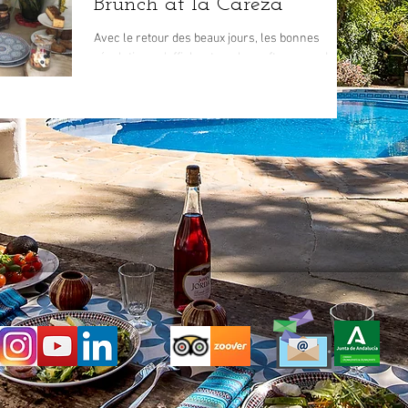
Brunch at la Careza
Avec le retour des beaux jours, les bonnes
résolutions s'affichent sur la roofterrasse de la
Careza de Mijas. Les bras s’étirent vers le...